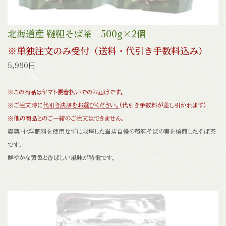
北海道産 韃靼そば茶 500g×2個
※単独注文のみ受付（送料・代引き手数料込み）
5,980円
※この商品はヤマト便着払いでのお届けです。
※ご注文時に
代引き決済をお選びください。
(代引き手数料が差し引かれます)
※他の商品とのご一緒のご注文はできません。
農薬・化学肥料を使用せずに栽培した当店自慢の韃靼そばの実を焙煎したそば茶
です。
鮮やかな黄色と香ばしい風味が特徴です。