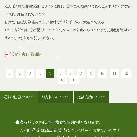
たんぱく質や食物繊維・ビタミンに優れ、美容にも効果的であると
近年メディアで紹
介され、注目されています。
日本ではあまり馴染みのない食材ですが、そばの一大産地である
ロシアなどでは、そば粥“カーシャ”として古くから食べられています。
調理も簡単で
すので、ぜひともお試しください。
「そばの実」の調理法
1
2
3
4
5
6
7
8
9
10
11
12
13
14
送料・配送について
お支払いについて
返品交換について
●ゆうパックの代金引換便での発送となります。
ご利用代金は商品到着時にドライバーへお支払いくださ