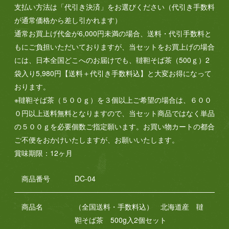
支払い方法は「代引き決済」をお選びください（代引き手数料
が通常価格から差し引かれます）
通常お買上げ代金が6,000円未満の場合、送料・代引手数料と
もにご負担いただいておりますが、当セットをお買上げの場合
には、日本全国どこへのお届けでも、韃靼そば茶（500ｇ）2
袋入り5,980円【送料＋代引き手数料込】と大変お得になって
おります。
※韃靼そば茶（５００ｇ）を３個以上ご希望の場合は、６００
０円以上送料無料となりますので、当セット商品ではなく単品
の５００ｇを必要個数ご指定願います。お買い物カートの都合
ご不便をおかけいたしますが、お願いいたします。
賞味期限：12ヶ月
商品番号
DC-04
商品名
（全国送料・手数料込） 北海道産 韃
靼そば茶 500g入2個セット